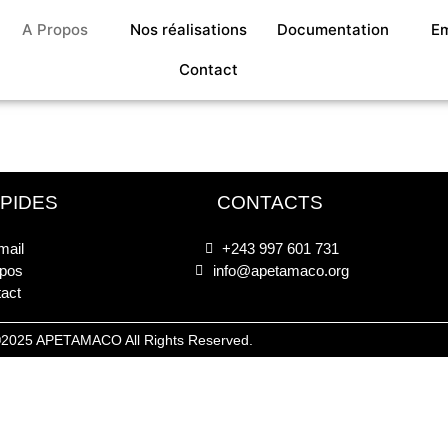
A Propos
Nos réalisations
Documentation
Em
Contact
APIDES
CONTACTS
ail
+243 997 601 731
pos
info@apetamaco.org
act
2025 APETAMACO All Rights Reserved.